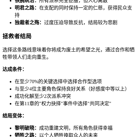
铁腕统治：
所有派系完全臣服，但人心离散
明君之路：
在支配的同时保持一定的仁慈，获得民众支
持
独裁者之殇：
过度压迫导致反抗，结局较为悲剧
拯救者结局
选择这条路线意味着你将成为废土的希望之光，通过合作和牺
牲带领人们走向重生。
达成条件：
在至少70%的关键选择中选择合作型选项
与至少4位主要角色保持良好关系（好感度中等以上）
成功化解至少2次派系冲突
在第11章的"权力抉择"事件中选择"共同决定"
结局变体：
黎明破晓：
成功重建文明，所有角色获得幸福
牺牲之路：
以个人牺牲换取众人的未来